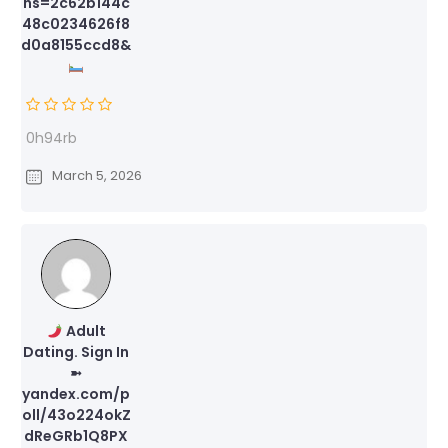
hs=2c62b144c
48c0234626f8
d0a8155ccd8&
0h94rb
March 5, 2026
Adult
Dating. Sign In
➼
yandex.com/p
oll/43o224okZ
dReGRb1Q8PX