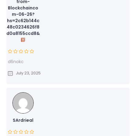
from-
Blockchainco
m-06-26?
hs=2c62b144c
48c0234626f8
d0a8155ccd8&
d6nokc
July 23, 2025
SArdrieal