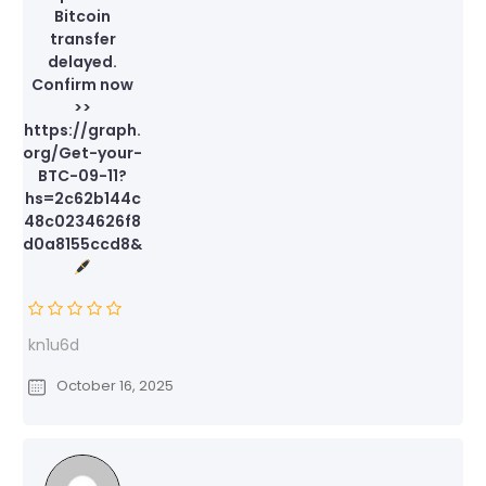
Bitcoin
transfer
delayed.
Confirm now
>>
https://graph.
org/Get-your-
BTC-09-11?
hs=2c62b144c
48c0234626f8
d0a8155ccd8&
kn1u6d
October 16, 2025