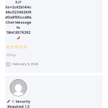
XJ?
hs=2c62b144c
48c0234626f8
d0a8155ccd8&
Chat Message
№
TBHC6576282
s2rvju
February 3, 2026
Security
Required: 1.3