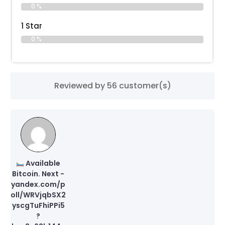
0 %
1 Star
0 %
Reviewed by 56 customer(s)
Available
Bitcoin. Next -
yandex.com/p
oll/WRVjqbSX2
yscgTuFhiPPi5
?