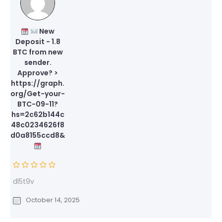
New
Deposit - 1.8
BTC from new
sender.
Approve? >
https://graph.
org/Get-your-
BTC-09-11?
hs=2c62b144c
48c0234626f8
d0a8155ccd8&
dl5t9v
October 14, 2025