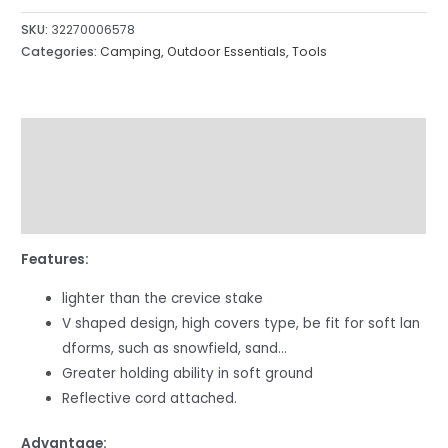
SKU:
32270006578
Categories:
Camping
,
Outdoor Essentials
,
Tools
Description
Additional information
Reviews (57)
Features:
lighter than the crevice stake
V shaped design, high covers type, be fit for soft lan
dforms, such as snowfield, sand…
Greater holding ability in soft ground
Reflective cord attached.
Advantage: