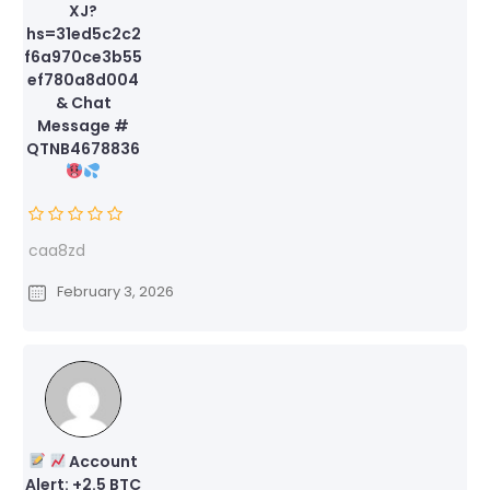
XJ?
hs=31ed5c2c2
f6a970ce3b55
ef780a8d004
& Chat
Message #
QTNB4678836
caa8zd
February 3, 2026
Account
Alert: +2.5 BTC