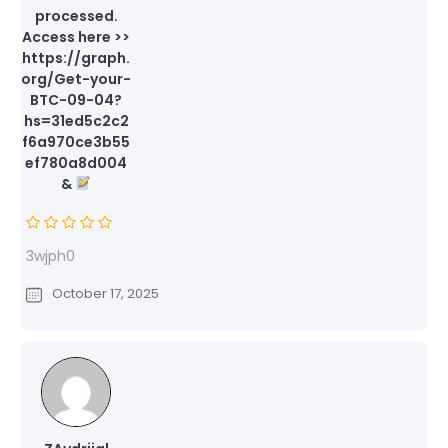
processed.
Access here >>
https://graph.
org/Get-your-
BTC-09-04?
hs=31ed5c2c2
f6a970ce3b55
ef780a8d004
&
3wjph0
October 17, 2025