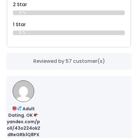
2 Star
0 %
1 Star
0 %
Reviewed by 57 customer(s)
Adult
Dating. OK
yandex.com/p
oll/43o224okZ
dReGRb1Q8PX