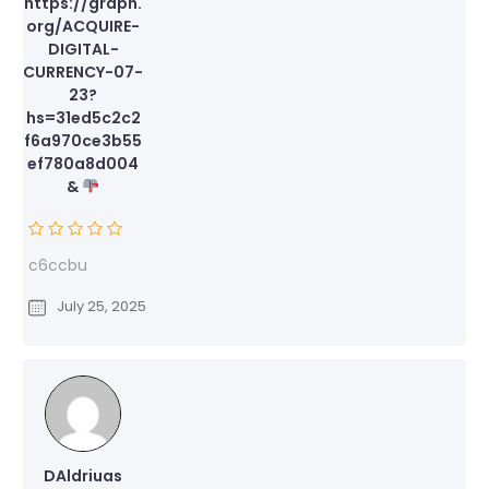
https://graph.
org/ACQUIRE-
DIGITAL-
CURRENCY-07-
23?
hs=31ed5c2c2
f6a970ce3b55
ef780a8d004
&
c6ccbu
July 25, 2025
DAldriuas