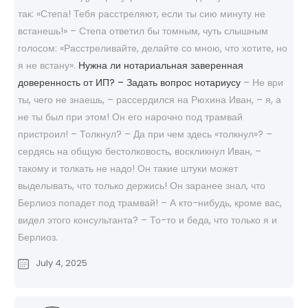
так: «Степа! Тебя расстреляют, если ты сию минуту не
встанешь!» – Степа ответил бы томным, чуть слышным
голосом: «Расстреливайте, делайте со мною, что хотите, но
я не встану».
Нужна ли нотариальная заверенная
доверенность от ИП? – Задать вопрос нотариусу
– Не ври
ты, чего не знаешь, – рассердился на Рюхина Иван, – я, а
не ты был при этом! Он его нарочно под трамвай
пристроил! – Толкнул? – Да при чем здесь «толкнул»? –
сердясь на общую бестолковость, воскликнул Иван, –
такому и толкать не надо! Он такие штуки может
выделывать, что только держись! Он заранее знал, что
Берлиоз попадет под трамвай! – А кто-нибудь, кроме вас,
видел этого консультанта? – То-то и беда, что только я и
Берлиоз.
July 4, 2025